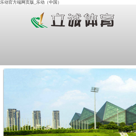
乐动官方端网页版_乐动（中国）