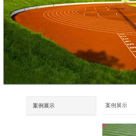
案例展示
案例展示