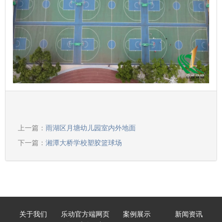
上一篇：
雨湖区月塘幼儿园室内外地面
下一篇：
湘潭大桥学校塑胶篮球场
关于我们
乐动官方端网页
案例展示
新闻资讯