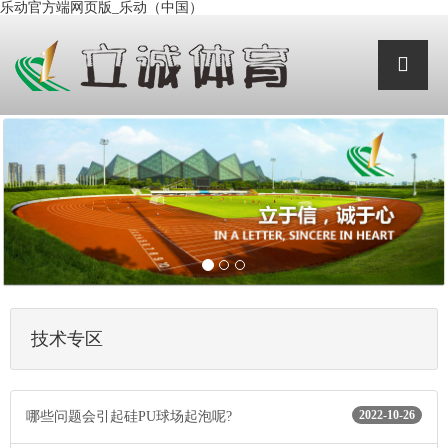
乐动官方端网页版_乐动（中国）
技术专区
2022-10-26
哪些问题会引起硅PU球场起泡呢?