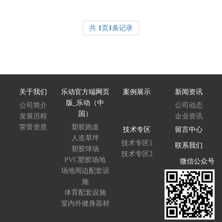
共
1
页
1
条记录
关于我们
乐动官方端网页
案例展示
新闻资讯
版_乐动（中
公司简介
公司动态
国）
发展历程
企业资讯
荣誉资质
塑胶跑道
技术专区
留言中心
人造草坪
技术专区1
联系我们
塑胶球场
技术专区2
PVC塑胶场地
微信公众号
场地周边配套设
施
体育配套设施
室内外健身器材