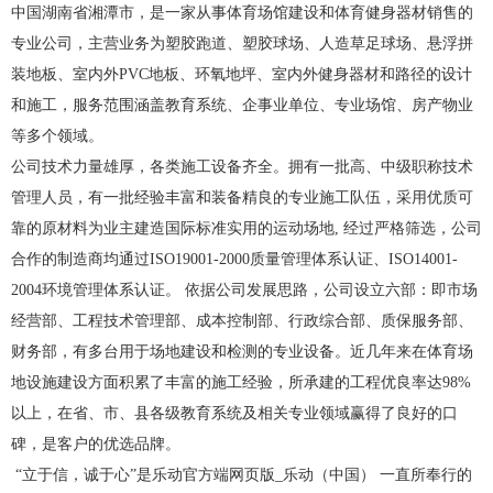
中国湖南省湘潭市，是一家从事体育场馆建设和体育健身器材销售的
专业公司，主营业务为塑胶跑道、塑胶球场、人造草足球场、悬浮拼
装地板、室内外PVC地板、环氧地坪、室内外健身器材和路径的设计
和施工，服务范围涵盖教育系统、企事业单位、专业场馆、房产物业
等多个领域。
公司技术力量雄厚，各类施工设备齐全。拥有一批高、中级职称技术
管理人员，有一批经验丰富和装备精良的专业施工队伍，采用优质可
靠的原材料为业主建造国际标准实用的运动场地, 经过严格筛选，公司
合作的制造商均通过ISO19001-2000质量管理体系认证、ISO14001-
2004环境管理体系认证。 依据公司发展思路，公司设立六部：即市场
经营部、工程技术管理部、成本控制部、行政综合部、质保服务部、
财务部，有多台用于场地建设和检测的专业设备。近几年来在体育场
地设施建设方面积累了丰富的施工经验，所承建的工程优良率达98%
以上，在省、市、县各级教育系统及相关专业领域赢得了良好的口
碑，是客户的优选品牌。
“立于信，诚于心”是乐动官方端网页版_乐动（中国） 一直所奉行的