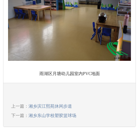
雨湖区月塘幼儿园室内PVC地面
上一篇：
湘乡滨江熙苑休闲步道
下一篇：
湘乡东山学校塑胶篮球场