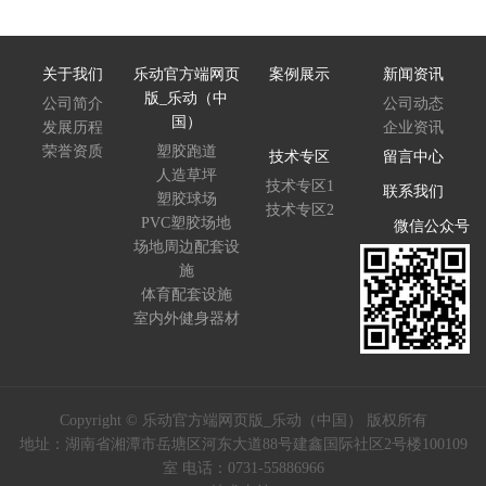
关于我们
乐动官方端网页
案例展示
新闻资讯
版_乐动（中
公司简介
公司动态
国）
发展历程
企业资讯
荣誉资质
塑胶跑道
技术专区
留言中心
人造草坪
技术专区1
联系我们
塑胶球场
技术专区2
PVC塑胶场地
微信公众号
场地周边配套设
施
体育配套设施
室内外健身器材
Copyright © 乐动官方端网页版_乐动（中国） 版权所有
地址：湖南省湘潭市岳塘区河东大道88号建鑫国际社区2号楼100109
室 电话：0731-55886966