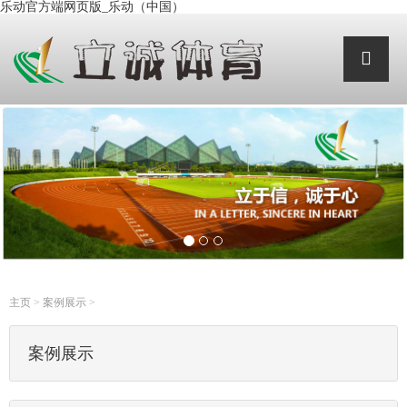
乐动官方端网页版_乐动（中国）
主页
>
案例展示
>
案例展示