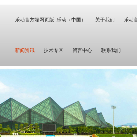
乐动官方端网页版_乐动（中国）
关于我们
乐动
新闻资讯
技术专区
留言中心
联系我们