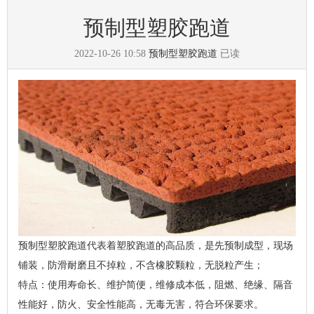
预制型塑胶跑道
2022-10-26 10:58
预制型塑胶跑道
已读
预制型塑胶跑道代表着塑胶跑道的高品质，是先预制成型，现场
铺装，防滑耐磨且不掉粒，不含橡胶颗粒，无脱粒产生；
特点：使用寿命长、维护简便，维修成本低，阻燃、绝缘、隔音
性能好，防火、安全性能高，无毒无害，符合环保要求。