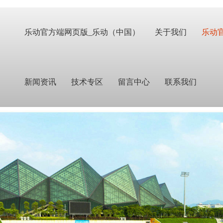
乐动官方端网页版_乐动（中国）
关于我们
乐动
新闻资讯
技术专区
留言中心
联系我们